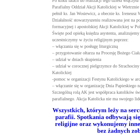
Po kilku latach do realizacji tego dzieła włączyła 
Parafialny Oddział Akcji Katolickiej w Wietrznie
pełnił ks. Jan Wosiewicz, a obecnie ks. Ireneusz 
Działalność stowarzyszeniu realizowana jest na 
formacyjnej i apostolskiej Akcji Katolickiej w 
Święte pod opieką księdza asystenta, analizujemy
uczestniczymy w życiu religijnym poprzez:
– włączania się w posługę liturgiczną
– przygotowanie ołtarza na Procesję Bożego Ciał
– udział w dniach skupienia
– udział w corocznej pielgrzymce do Strachociny 
Katolickiej
-pomoc w organizacji Festynu Katolickiego w arc
– włączanie się w organizację Dnia Papieskiego na
Szczególną rolą AK jest współpraca katolików świ
parafialnego. Akcja Katolicka nie ma swojego lide
Wszystkich, którym leży na serc
parafii. Spotkania odbywają si
religijne oraz wykonujemy inn
bez żadnych zo