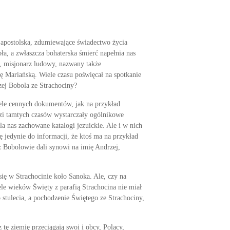
ć apostolska, zdumiewające świadectwo życia
a, a zwłaszcza bohaterska śmierć napełnia nas
k, misjonarz ludowy, nazwany także
ę Mariańską. Wiele czasu poświęcał na spotkanie
zej Bobola ze Strachociny?
ele cennych dokumen­tów, jak na przykład
zi tamtych czasów wystar­czały ogólnikowe
a nas zachowane katalogi jezuickie. Ale i w nich
 je­dynie do informacji, że ktoś ma na przykład
ż Bobolowie dali synowi na imię Andrzej,
się w Strachocinie koło Sanoka. Ale, czy na
ele wieków Święty z parafią Strachocina nie miał
o stulecia, a pochodzenie Świętego ze Strachociny,
 tę ziemię przeciągają swoi i obcy, Polacy,