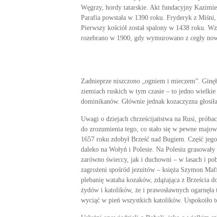
Węgrzy, hordy tatarskie. Akt fundacyjny Kazimie
Parafia powstała w 1390 roku. Fryderyk z Miśni,
Pierwszy kościół został spalony w 1438 roku. W
rozebrano w 1900, gdy wymurowano z cegły now
Zadnieprze niszczono „ogniem i mieczem”. Ginęły
ziemiach ruskich w tym czasie – to jedno wielkie 
dominikanów. Głównie jednak kozaczyzna głosiła 
Uwagi o dziejach chrześcijaństwa na Rusi, próba
do zro­zumienia tego, co stało się w pewne majo
1657 roku zdobył Brześć nad Bugiem. Część jego 
daleko na Wołyń i Polesie. Na Polesiu grasowały 
zarówno świeccy, jak i duchowni – w lasach i po­
zagrożeni spo­śród jezuitów – księża Szymon Maf
plebanię wataha kozaków, zdą­żająca z Brześcia d
żydów i katolików, że i prawosławnych ogarnęła 
wyciąć w pień wszystkich katolików. Uspokoiło t