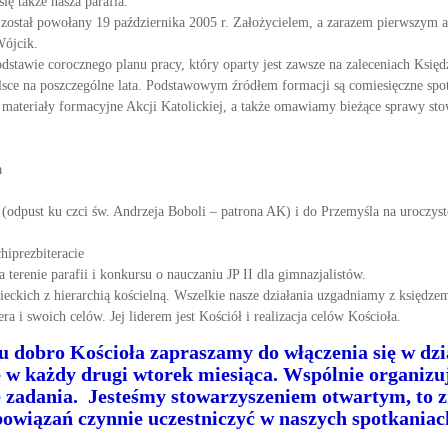
się także nasza parafia.
 został powołany 19 października 2005 r. Założycielem, a zarazem pierwszym asy
Wójcik.
podstawie corocznego planu pracy, który oparty jest zawsze na zaleceniach Ksi
Polsce na poszczególne lata. Podstawowym źródłem formacji są comiesięczne sp
 materiały formacyjne Akcji Katolickiej, a także omawiamy bieżące sprawy sto
a
(odpust ku czci św. Andrzeja Boboli – patrona AK) i do Przemyśla na uroczyst
hiprezbiteracie
 terenie parafii i konkursu o nauczaniu JP II dla gimnazjalistów.
eckich z hierarchią kościelną. Wszelkie nasze działania uzgadniamy z księdzem 
ra i swoich celów. Jej liderem jest Kościół i realizacja celów Kościoła.
u dobro Kościoła zapraszamy do włączenia się w dzia
ę w każdy drugi wtorek miesiąca. Wspólnie organizu
e zadania. Jesteśmy stowarzyszeniem otwartym, to z
bowiązań czynnie uczestniczyć w naszych spotkania