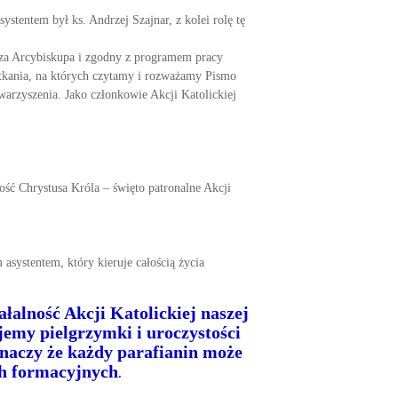
stentem był ks. Andrzej Szajnar, z kolei rolę tę
ędza Arcybiskupa i zgodny z programem pracy
otkania, na których czytamy i rozważamy Pismo
warzyszenia. Jako członkowie Akcji Katolickiej
ość Chrystusa Króla – święto patronalne Akcji
asystentem, który kieruje całością życia
łalność Akcji Katolickiej naszej
jemy pielgrzymki i uroczystości
naczy że każdy parafianin może
.
ch formacyjnych