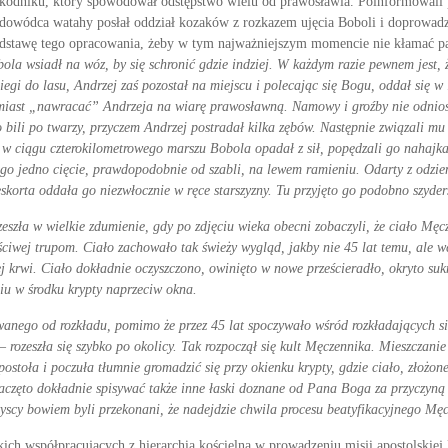
zkodniku, który spowodował odstępstwo wielu od prawosławia. Poinformowali p
owódca watahy posłał oddział kozaków z rozkazem uję­cia Boboli i doprowadze
podstawę tego opracowania, żeby w tym najważniejszym momencie nie kłamać p
bola wsiadł na wóz, by się schronić gdzie indziej. W każdym razie pewnem jest, 
gi do lasu, Andrzej zaś pozostał na miejscu i polecając się Bogu, oddał się w i
miast „nawracać” Andrzeja na wiarę prawosławną. Namowy i groźby nie odniosły
bili po twarzy, przyczem Andrzej postradał kilka zębów. Następnie związali m
y w ciągu czterokilometrowego marszu Bobola opadał z sił, popędzali go nahajka
ego jedno cięcie, prawdopodobnie od sza­bli, na lewem ramieniu. Odarty z odzi
skorta oddała go nie­zwłocznie w ręce starszyzny. Tu przyjęto go po­dobno szyde
zła w wielkie zdumienie, gdy po zdjęciu wieka obecni zobaczyli, że ciało Męcze
ciwej trupom. Ciało zachowało tak świeży wygląd, jak­by nie 45 lat temu, ale w
łej krwi. Ciało do­kładnie oczyszczono, owinięto w nowe prześcieradło, okryto s
u w środku krypty na­przeciw okna.
ego od rozkładu, pomimo że przez 45 lat spo­czywało wśród rozkładających się t
– rozeszła się szybko po okolicy. Tak rozpoczął się kult Mę­czennika. Mieszczani
ostoła i poczuła tłum­nie gromadzić się przy okienku krypty, gdzie ciało, złoż
zaczęto dokładnie spisywać także inne ła­ski doznane od Pana Boga za przyczyną
yscy bowiem byli przekonani, że nadejdzie chwila procesu bea­tyfikacyjnego Mę
ich współpracujących z hierarchią kościelną w prowadzeniu misji apostolskiej