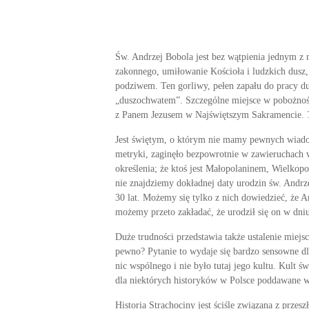
Św. Andrzej Bobola jest bez wątpienia jednym z 
zakonnego, umiłowanie Kościoła i ludzkich dusz,
podziwem. Ten gorliwy, pełen zapału do pracy du
„duszochwatem”. Szczególne miejsce w pobożności
z Panem Jezusem w Najświętszym Sakramencie.
Jest świętym, o którym nie mamy pewnych wiadomo
metryki, zaginęło bezpo­wrotnie w zawieruchach 
określenia; że ktoś jest Mało­polaninem, Wielkop
nie znajdziemy dokładnej daty urodzin św. Andrze
30 lat. Możemy się tylko z nich dowiedzieć, że 
możemy przeto zakładać, że urodził się on w dni
Duże trudności przedstawia także ustalenie miejs
pewno? Pytanie to wydaje się bardzo sensowne dla
nic wspólnego i nie było tutaj jego kultu. Kult ś
dla niektórych historyków w Polsce poddawane w
Historia Strachociny jest ściśle związana z przes