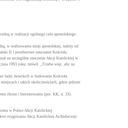
ielną w realizacji ogólnego celu apostolskiego
ną, w realizowaniu misji apostolskiej, należy od
kański II i posoborowe nauczanie Kościoła.
zał na szczególne znaczenie Akcji Katolickiej w
ycznia 1993 roku, mówił: „Trzeba więc, aby na
nie ludzi świeckich w budowanie Kościoła
iejscach i takich okolicznościach, gdzie jedynie
ntu chrztu i bierzmowania (por. KK, n. 33).
nia w Polsce Akcji Katolickiej.
ret erygowania Akcji Katolickiej Archidiecezji