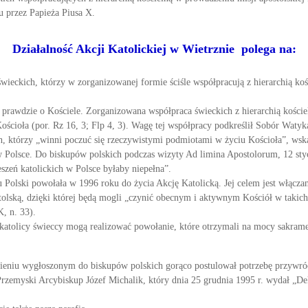
u przez Papieża Piusa X.
Działalność Akcji Katolickiej w Wietrznie polega na:
wieckich, którzy w zorganizowanej formie ściśle współpracują z hierarchią kośc
.
 prawdzie o Kościele. Zorganizowana współpraca świeckich z hierarchią kościel
 Kościoła (por. Rz 16, 3; Flp 4, 3). Wagę tej współpracy podkreślił Sobór Waty
, którzy „winni poczuć się rzeczywistymi podmiotami w życiu Kościoła”, wska
 w Polsce. Do biskupów polskich podczas wizyty Ad limina Apostolorum, 12 st
szeń katolickich w Polsce byłaby niepełna”.
Polski powołała w 1996 roku do życia Akcję Katolicką. Jej celem jest włącza
lską, dzięki której będą mogli „czynić obecnym i aktywnym Kościół w takich m
, n. 33).
katolicy świeccy mogą realizować powołanie, które otrzymali na mocy sakrame
ieniu wygłoszonym do biskupów polskich gorąco postulował potrzebę przywróce
zemyski Arcybiskup Józef Michalik, który dnia 25 grudnia 1995 r. wydał „Dek