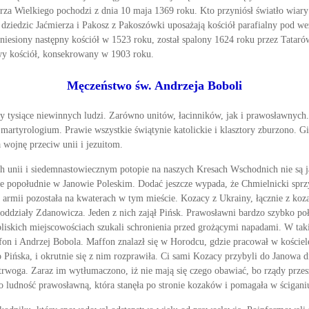
rza Wielkiego pochodzi z dnia 10 maja 1369 roku. Kto przyniósł światło wiary
 dziedzic Jaćmierza i Pakosz z Pakoszówki uposażają kościół parafialny pod 
zniesiony następny kościół w 1523 roku, został spalony 1624 roku przez Tata
y kościół, konsekrowany w 1903 roku.
Męczeństwo św. Andrzeja Boboli
 tysiące niewinnych ludzi. Zarówno unitów, łacinników, jak i prawosław­nych.
martyrologium. Prawie wszystkie świątynie ka­tolickie i klasztory zburzono. Gi
wojnę prze­ciw unii i jezuitom.
ch unii i siedemnastowiecznym potopie na naszych Kresach Wschodnich nie są ja
we po­południe w Janowie Poleskim. Dodać jeszcze wypada, że Chmielnicki spr
armii pozostała na kwaterach w tym mieście. Kozacy z Ukrainy, łącznie z koza
oddziały Zdanowicza. Jeden z nich zajął Pińsk. Prawosławni bardzo szybko połą
bliskich miejscowościach szukali schronienia przed grożącymi napadami. W takic
fon i Andrzej Bobola. Maffon znalazł się w Horodcu, gdzie pracował w kościel
o Pińska, i okrutnie się z nim rozprawiła. Ci sami Kozacy przybyli do Janowa d
trwoga. Zaraz im wytłumaczono, iż nie mają się czego obawiać, bo rządy przes
o ludność prawosławną, która stanęła po stronie kozaków i pomagała w ścigani