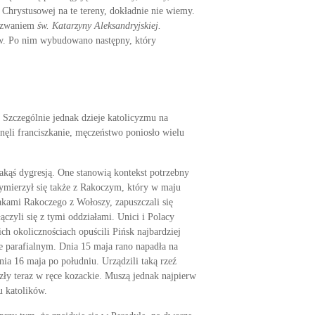
 Chrystusowej na te tereny, dokładnie nie wiemy.
wezwaniem
św. Katarzyny Aleksandryjskiej.
rów. Po nim wybudowano następny, który
 Szczególnie jednak dzieje katolicyzmu na
nęli franciszka­nie, męczeństwo poniosło wielu
kąś dy­gresją. One stanowią kontekst potrzebny
zymierzył się także z Rakoczym, który w maju
kami Rakoczego z Wołoszy, za­puszczali się
czyli się z tymi oddziałami. Unici i Polacy
h okoliczno­ściach opuścili Pińsk najbardziej
e parafialnym. Dnia 15 maja rano napadła na
nia 16 maja po południu. Urządzili taką rzeź
zły teraz w ręce kozackie. Muszą jednak najpierw
u katolików.