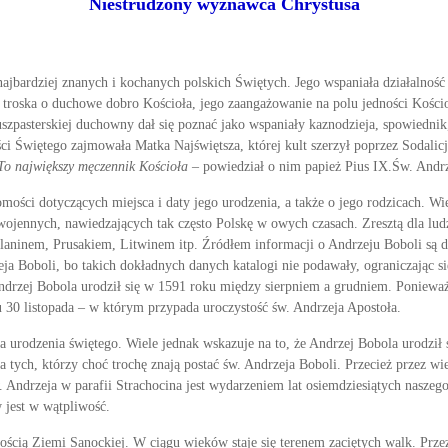
Niestrudzony wyznawca Chrystusa
najbardziej znanych i kochanych polskich Świętych. Jego wspaniała działalnoś
 troska o duchowe dobro Kościoła, jego zaangażowanie na polu jedności Kościoł
szpasterskiej duchowny dał się poznać jako wspaniały kaznodzieja, spowiedni
 Świętego zajmowała Matka Najświętsza, której kult szerzył poprzez Sodalicj
To największy męczennik Kościoła
– powiedział o nim papież Pius IX.Św. Andr
ści dotyczących miejsca i daty jego urodzenia, a także o jego rodzicach. Wi
wojennych, nawiedzają­cych tak często Polskę w owych czasach. Zresztą dla lud
olaninem, Prusakiem, Litwi­nem itp. Źródłem informacji o Andrzeju Boboli są dl
ja Boboli, bo takich dokładnych da­nych katalogi nie podawały, ograniczając się
An­drzej Bobola urodził się w 1591 roku między sierpniem a grudniem. Poniewa
u 30 listopada – w którym przypada uroczystość św. Andrzeja Apostoła.
ca urodzenia świętego. Wiele jednak wskazu­je na to, że Andrzej Bobola urodził 
 tych, którzy choć trochę znają postać św. Andrzeja Boboli. Przecież przez wi
w. Andrzeja w parafii Strachocina jest wydarzeniem lat osiemdziesiątych naszeg
 jest w wątpliwość.
złością Ziemi Sanockiej. W ciągu wieków staje się terenem zaciętych walk. Przez