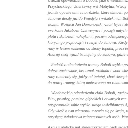
Usłużni opowiedzieli o Boboli, jako o wielkim s
Przychockiego, dzierżawcy wsi Mohylna. Wtedy d
jednak opowie sam autor dzieła, które stanowi 
Janowie do­szły już do Peredyla i wskutek nich Bo
wozem. Woźnica Jan Domanowski rzucił lejce i zbie
swe konie Jakubowi Czetwerynce i poczęli natych
płotu i skatowali nahajkami, poczem odwiązanego 
których go przytroczyli i ruszyli do Janowa. Kied
rany w lewem ramieniu od strony łopatki, prócz t
Andrzej swój wjazd triumfal­ny do Janowa, gdzie e
Radość z odnalezienia trumny Boboli szybko przes
dobrze za­chowane, bez oznak rozkładu i woni właś
rany rumieniły się, jakby od świeżej, choć skrzep
do nowej trumny, którą umieszczono na rusztowani
Wiadomość o odnalezieniu ciała Boboli, zacho­wan
Piny, piwnicy, po­mimo głębokich i otwartych ran 
przypomniała sobie szyb­ko swego uwielbianego Ap
Gdy wieść o tym zdarzeniu rozeszła się po kraju, 
przysięgą świa­dectwa zainteresowanych osób. Wsz
Akcja Katolicka jest stowarzyszeniem osób świeck