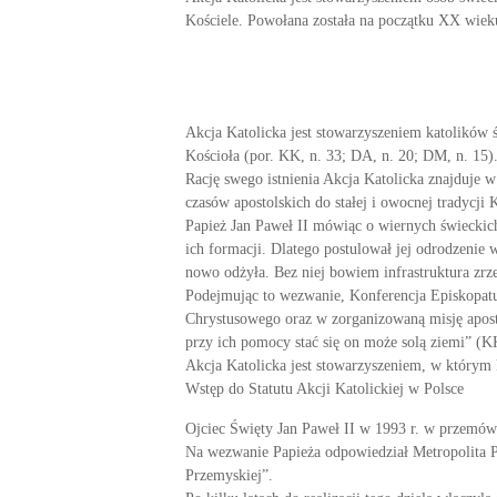
Kościele. Powołana została na początku XX wiek
Akcja Katolicka jest stowarzyszeniem katolików ś
Kościoła (por. KK, n. 33; DA, n. 20; DM, n. 15)
Rację swego istnienia Akcja Katolicka znajduje w
czasów apostolskich do stałej i owocnej tradycji
Papież Jan Paweł II mówiąc o wiernych świeckich
ich formacji. Dlatego postulował jej odrodzenie
nowo odżyła. Bez niej bowiem infrastruktura zrze
Podejmując to wezwanie, Konferencja Episkopatu 
Chrystusowego oraz w zorganizowaną misję aposto
przy ich pomocy stać się on może solą ziemi” (KK
Akcja Katolicka jest stowarzyszeniem, w którym 
Wstęp do Statutu Akcji Katolickiej w Polsce
Ojciec Święty Jan Paweł II w 1993 r. w przemów
Na wezwanie Papieża odpowiedział Metropolita Pr
Przemyskiej”.