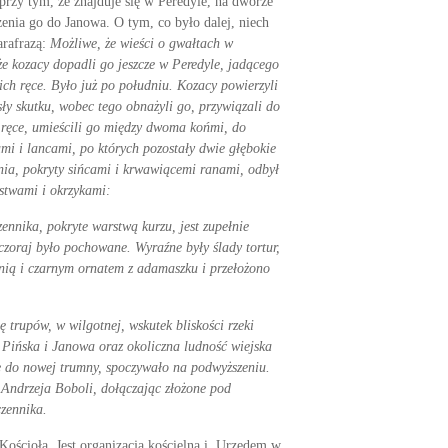
rzy tym, że znajduje się w Peredyle, na dworze
nia go do Janowa. O tym, co było dalej, niech
arafrazą:
Możliwe, że wieści o gwałtach w
że kozacy dopadli go jeszcze w Peredyle, jadącego
ch ręce. Było już po połu­dniu. Kozacy powierzyli
 skutku, wobec tego obna­żyli go, przywiązali do
u ręce, umieścili go między dwoma końmi, do
mi i lancami, po których pozostały dwie głę­bokie
enia, pokryty sińcami i krwawiącemi ranami, odbył
rstwami i okrzykami:
nnika, po­kryte warstwą kurzu, jest zupełnie
czoraj było pochowane. Wyraźne były ślady tortur,
uknią i czarnym ornatem z adamaszku i przełożono
rupów, w wil­gotnej, wskutek bliskości rzeki
e Pińska i Janowa oraz oko­liczna ludność wiejska
one do nowej trumny, spoczywało na podwyższeniu.
 Andrze­ja Boboli, dołączając złożone pod
czennika.
 Kościoła. Jest organizacją kościelną i Urzędem w