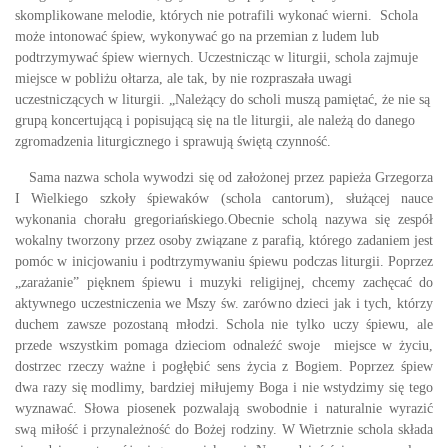
skomplikowane melodie, których nie potrafili wykonać wierni. Schola
może intonować śpiew, wykonywać go na przemian z ludem lub
podtrzymywać śpiew wiernych. Uczestnicząc w liturgii, schola zajmuje
miejsce w pobliżu ołtarza, ale tak, by nie rozpraszała uwagi
uczestniczących w liturgii. „Należący do scholi muszą pamiętać, że nie są
grupą koncertującą i popisującą się na tle liturgii, ale należą do danego
zgromadzenia liturgicznego i sprawują świętą czynność.
Sama nazwa schola wywodzi się od założonej przez papieża Grzegorza
I Wielkiego szkoły śpiewaków (schola cantorum), służącej nauce
wykonania chorału gregoriańskiego.Obecnie scholą nazywa się zespół
wokalny tworzony przez osoby związane z parafią, którego zadaniem jest
pomóc w inicjowaniu i podtrzymywaniu śpiewu podczas liturgii. Poprzez
„zarażanie” pięknem śpiewu i muzyki religijnej, chcemy zachęcać do
aktywnego uczestniczenia we Mszy św. zarówno dzieci jak i tych, którzy
duchem zawsze pozostaną młodzi.
Schola nie tylko uczy śpiewu, ale
przede wszystkim pomaga dzieciom odnaleźć swoje miejsce w życiu,
dostrzec rzeczy ważne i pogłębić sens życia z Bogiem. Poprzez śpiew
dwa razy się modlimy, bardziej miłujemy Boga i nie wstydzimy się tego
wyznawać. Słowa piosenek pozwalają swobodnie i naturalnie wyrazić
swą miłość i przynależność do Bożej rodziny. W Wietrznie schola składa