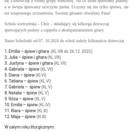
się z dziewcząt z różnej grupy wiekowej. Na co dzień śpiewamy psalmy,
a w święta śpiewamy uroczyste pieśni. Uczymy się nie tylko śpiewu, ale
też wzajemnego zrozumienia. Swoimi głosami chwalimy Pana!
Schola wietrzeńska – Chór – składający się kilkorga dziewcząt
śpiewających psalmy a cappella z akompaniamentem gitary.
Nasze Scholistki od 07. 10.2024 do scholi należy kilkanaście dziewcząt
1. Emilia – śpiew i gitara
(KL.VIII do 26.12. 2025)
2. Julia –
śpiew i gitara
(KL.VIII)
3. Justyna – śpiew i gitara
(KL.VII)
4. Gabriela – śpiew
(KL.VII)
5. Diana – śpiew
(Kl.VI)
6 .Tatiana – śpiew
(KL.VI)
7. Gabriela – śpiew
(KL.V)
8. Natalia – śpiew
(KL.V)
9. Róża – śpiew
(KL.V)
10. Emilia – śpiew
(KL.IV)
11. Klara – śpiew
(KL.III)
12. Maja –
śpiew
(Kl.III)
W całym roku liturgicznym :